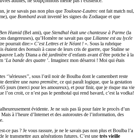
pauvres adultes, ne soupçonnons même pas l’existence.
an, je ne savais pas non plus que
Toulouse-Lautrec
ont fait match nul,
ême), que
Bombard
avait inventé les signes du Zodiaque et que
Ben Hamid
(Bel ami), que
Stendhal
était
une chanteuse à Parme
(la
isons dangereuses), qu’Homère ne savait pas que
Lilianne est au lycée
tre pourrait dire:«
C’est Lettres et le Néant !
». Sous la rubrique
is étaient des
bonsaïs
à cause de leurs cris de guerre, que Staline se
la pauvre Lady Diana a été
jardinière
d’enfants avant d’être potiche à la
lm ‘
La bande des quatre
’. Imaginez mon désarroi ! Moi qui étais
tes ‘’sérieuses’’, sous l’œil noir de Boulba dont le camembert reste
ste derrière une
nano première,
ce qui paraît logique, que la gestation
5 jours (merci pour les amoureux), et pour finir, que je risque ma vie
e l’on croit, ce n’est pas le penthotal qui rend bavard, c’est la vodka!
alheureusement évidente. Je ne suis pas là pour faire le procès d’un
 Mais à l’heure d’Internet et des autoroutes de l’information, des
e.
st-ce pas ? Je vous rassure, je ne le savais pas non plus et Boulba l’a
 de le transmettre aux générations futures. C’est une
très vieille