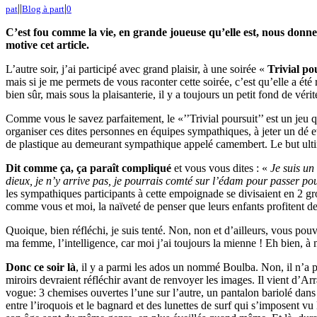
|
|
|
pat
Blog à part
0
C’est fou
comme la vie, en grande joueuse qu’elle est, nous donne
motive cet article.
L’autre soir, j’ai participé avec grand plaisir, à une soirée «
Trivial po
mais si je me permets de vous raconter cette soirée, c’est qu’elle a ét
bien sûr, mais sous la plaisanterie, il y a toujours un petit fond de vérit
Comme vous le savez parfaitement, le «’’Trivial poursuit’’ est un jeu 
organiser ces dites personnes en équipes sympathiques, à jeter un dé e
de plastique au demeurant sympathique appelé camembert. Le but ultime
Dit comme ça, ça paraît compliqué
et vous vous dites : «
Je suis un
dieux, je n’y arrive pas, je pourrais comté sur l’édam pour passer po
les sympathiques participants à cette empoignade se divisaient en 2 gro
comme vous et moi, la naïveté de penser que leurs enfants profitent de 
Quoique, bien réfléchi, je suis tenté. Non, non et d’ailleurs, vous pou
ma femme, l’intelligence, car moi j’ai toujours la mienne ! Eh bien, à
Donc ce soir là
, il y a parmi les ados un nommé Boulba. Non, il n’a pa
miroirs devraient réfléchir avant de renvoyer les images. Il vient d’Arr
vogue: 3 chemises ouvertes l’une sur l’autre, un pantalon bariolé dans 
entre l’iroquois et le bagnard et des lunettes de surf qui s’imposent v