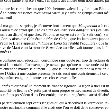
t cette partie et grâce à eux, j’ai appris des choses dont nous autres, 
ectionne les cartouches ou que 100 chetrums valent 1 ngultrum au Bhout
é en panne d’essence avec
Maria Shell
(il y a très longtemps quand m
nnement!
, à ma grande surprise, je découvre brutalement que
Maupassant
a écrit
 aussi avec effroi que Laclos a fait des
livraisons dangereuses
(les lia
mare au diable) et que chez Pétrone,
le satyre est con
(le Satiricon)! Sar
t
Bonux
alors que Caïn était le frère de
Caha
, que les kamikazes japona
e Pépin le Bref s’appelait
Philippe le
Long
(ça rétablit l’équilibre), que 
veuve de Mao) étant la sœur de
Bruce Lee
car elle avait tourné dans le fi
années !
 je continue mon éducation, corrompue sans doute par trop de lectures di
 aussi lamentable. Par exemple, je ne sais pas qu’une nanoseconde est ju
lement de mauvaise humeur…), que la lune fait le tour de la terre en 36
tem
! Grâce à une copine présente, je sais aussi que contrairement à ce qu
disparaître en ignorant toutes ces choses essentielles!
u’après avoir passé un moment de franche rigolade, la leçon à tirer est m
orité, le lieu ne s’y prête pas et mon propos est seulement de divertir.
 nos enfants possèdent dans l’ensemble, une culture générale aussi délabré
s parlant environ sept cents langues ou qui a découvert le vermicelle, n’e
 notre patrimoine commun et je crois que l’on se doit de le conserver et