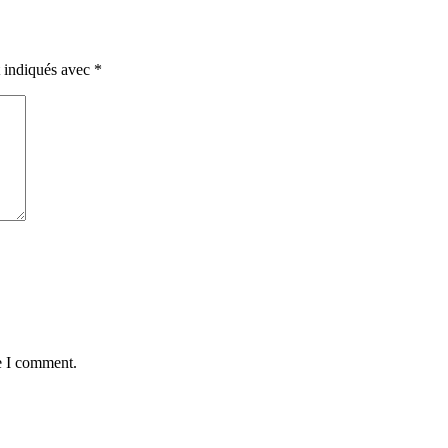
t indiqués avec
*
e I comment.