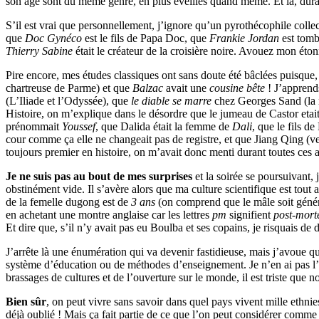
son âge sont du même genre, en plus éveillés quand même. Et là, duran
S’il est vrai que personnellement, j’ignore qu’un pyrothécophile coll
que
Doc Gynéco
est le fils de Papa Doc, que
Frankie Jordan
est tomb
Thierry Sabine
était le créateur de la croisière noire. Avouez mon éto
Pire encore, mes études classiques ont sans doute été bâclées puisque
chartreuse de Parme) et que
Balzac
avait une
cousine bête
! J’apprends
(L’Iliade et l’Odyssée), que
le diable se marre
chez Georges Sand (la 
Histoire, on m’explique dans le désordre que le jumeau de Castor etai
prénommait
Youssef
, que Dalida était la femme de
Dali
, que le fils d
cour comme ça elle ne changeait pas de registre, et que Jiang Qing (
toujours premier en histoire, on m’avait donc menti durant toutes ces 
Je ne suis pas au bout de mes surprises
et la soirée se poursuivant,
obstinément vide. Il s’avère alors que ma culture scientifique est tout
de la femelle dugong est de
3 ans
(on comprend que le mâle soit généra
en achetant une montre anglaise car les lettres
pm
signifient
post-mor
Et dire
que, s’il n’y avait pas eu Boulba et ses copains, je risquais de 
J’arrête là une énumération qui va devenir fastidieuse, mais j’avoue q
système d’éducation ou de méthodes d’enseignement. Je n’en ai pas l’aut
brassages de cultures et de l’ouverture sur le monde, il est triste que
Bien sûr
, on peut vivre sans savoir dans quel pays vivent mille ethnie
déjà oublié ! Mais ça fait partie de ce que l’on peut considérer comme