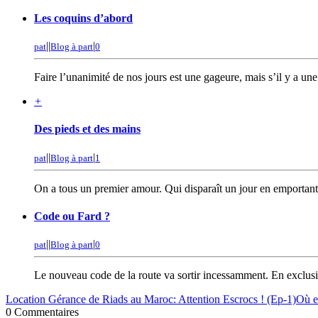
Les coquins d’abord
|
|
|
pat
Blog à part
0
Faire l’unanimité de nos jours est une gageure, mais s’il y a une n
+
Des pieds et des mains
|
|
|
pat
Blog à part
1
On a tous un premier amour. Qui disparaît un jour en emportant
Code ou Fard ?
|
|
|
pat
Blog à part
0
Le nouveau code de la route va sortir incessamment. En exclusiv
Location Gérance de Riads au Maroc: Attention Escrocs ! (Ep-1)
Où e
0 Commentaires