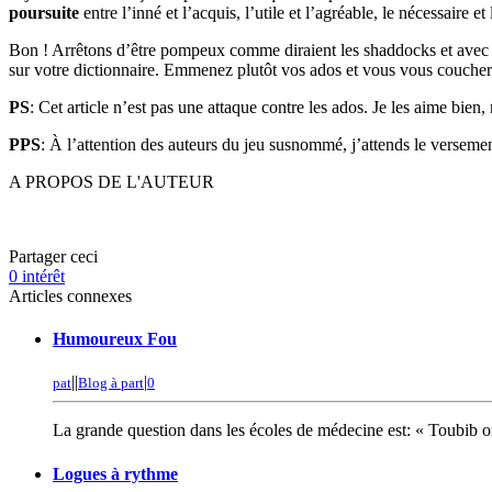
poursuite
entre l’inné et l’acquis, l’utile et l’agréable, le nécessaire et
Bon ! Arrêtons d’être pompeux comme diraient les shaddocks et avec B
sur votre dictionnaire. Emmenez plutôt vos ados et vous vous couche
PS
: Cet article n’est pas une attaque contre les ados. Je les aime bie
PPS
: À l’attention des auteurs du jeu susnommé, j’attends le versemen
A PROPOS DE L'AUTEUR
Partager ceci
0
intérêt
Articles connexes
Humoureux Fou
|
|
|
pat
Blog à part
0
La grande question dans les écoles de médecine est: « Toubib or 
Logues à rythme