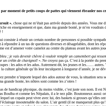
 par moment de petits coups de pattes qui viennent ébranler nos ce
ursuit »
, chose qui ne m’était pas arrivée depuis des années. Vous me di
é riche en enseignement et que, dans ma grande bonté, je m’en voudrais de
é !
qui consiste à réunir un certain nombre de personnes si possible sympathi
t à répondre à un tas de questions diverses et désagréables, dont les ré
 est d’amener votre camelot au centre du plateau avant les autres joue
 bleu ; je vais devenir chèvre à vouloir remplir un camembert qui ressemb
ur un crétin de chavignol!
». Ne croyez pas ça. C’est à la portée du prem
upes : les ados et les adus. Autrement dit, les jeunes et les…… autres. V
la culture générale qu’ils leur inculquent à longueur d’année, je ne dév
vez prendre n’importe lequel des ados autour de vous, la situation sera 
 ma grande honte, les nôtres sont comme les z’otres !
s de handicap physique, du moins visible, c’est juste son nom. Il est Né
as Boulba et comme les Népalais, il a le nez pâle. Boutonneux aussi: on p
lequel un copain peut vivre avec lui, des baskets si grosses qu’elles on
u l’éclairage insoutenable du salon. L’air gentil (il ne manquerait plus