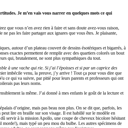
rtitudes. Je m’en vais vous narrer en quelques mots ce qui
rez que vous n’en avez rien à faire et sans doute avez-vous raison,
 ne pas les faire partager aux ignares que vous êtes. Je plaisante,
ques, autour d’un plateau couvert de dessins ésotériques et bigarrés, à
ponses exactes permettent de remplir avec des quartiers colorés un bout
urs qui, brutalement, ne sont plus sympathiques du tout.
le à une vache qui rie. Si j’ai l’époisses et si par un caprice des
ier imbécile venu, la preuve, j’y arrive ! Tout ça pour vous dire que
u ce qui va suivre, par pitié pour leurs parents et professeurs qui ont
oilerais pas leurs noms.
sensiblement la même. J’ai donné à mes enfants le goût de la lecture et
palais d’origine, mais pas beau non plus. On se dit que, parfois, les
eut lire en braille sur son visage. Il est habillé sur le modèle en
t dû servir à la mission Apollo, une coupe de cheveux bicolore hésitant
 qu’il morde!), mais typé un peu mou du bulbe. Les autres spécimens de