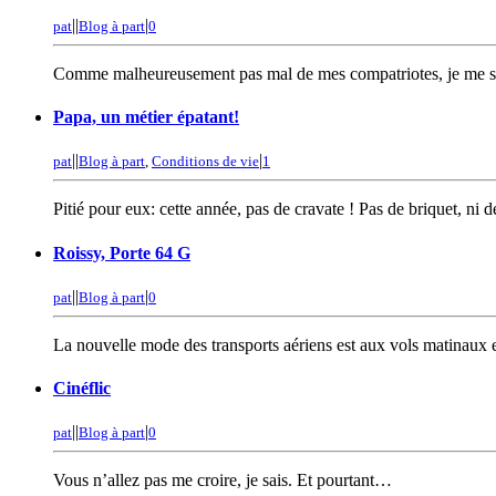
|
|
|
pat
Blog à part
0
Comme malheureusement pas mal de mes compatriotes, je me suis
Papa, un métier épatant!
|
|
|
pat
Blog à part
,
Conditions de vie
1
Pitié pour eux: cette année, pas de cravate ! Pas de briquet, ni de
Roissy, Porte 64 G
|
|
|
pat
Blog à part
0
La nouvelle mode des transports aériens est aux vols matinaux e
Cinéflic
|
|
|
pat
Blog à part
0
Vous n’allez pas me croire, je sais. Et pourtant…