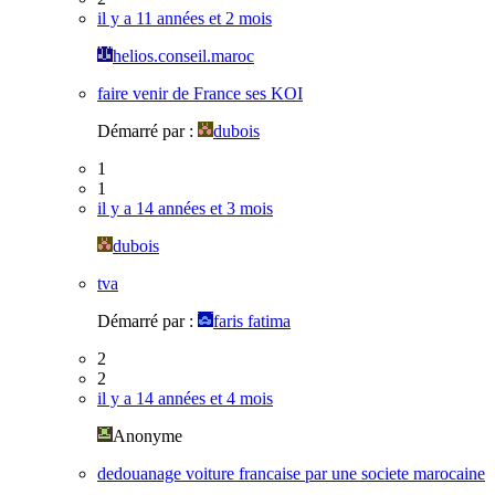
il y a 11 années et 2 mois
helios.conseil.maroc
faire venir de France ses KOI
Démarré par :
dubois
1
1
il y a 14 années et 3 mois
dubois
tva
Démarré par :
faris fatima
2
2
il y a 14 années et 4 mois
Anonyme
dedouanage voiture francaise par une societe marocaine