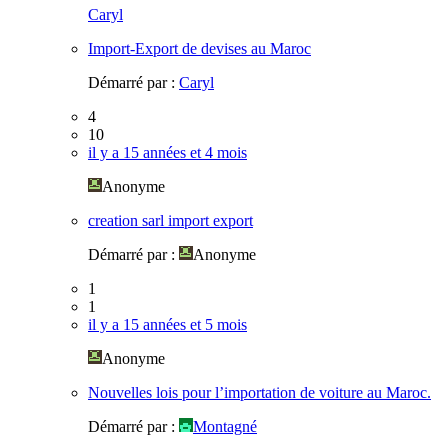
Caryl
Import-Export de devises au Maroc
Démarré par :
Caryl
4
10
il y a 15 années et 4 mois
Anonyme
creation sarl import export
Démarré par :
Anonyme
1
1
il y a 15 années et 5 mois
Anonyme
Nouvelles lois pour l’importation de voiture au Maroc.
Démarré par :
Montagné