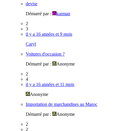
devise
Démarré par :
karman
2
3
il y a 16 années et 9 mois
Caryl
Voitures d'occasion ?
Démarré par :
Anonyme
2
4
il y a 16 années et 11 mois
Anonyme
Importation de marchandises au Maroc
Démarré par :
Anonyme
2
2