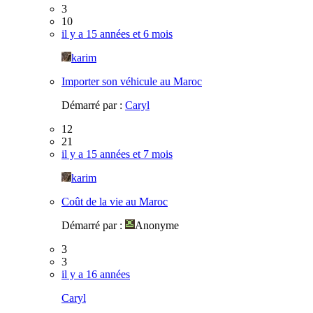
3
10
il y a 15 années et 6 mois
karim
Importer son véhicule au Maroc
Démarré par :
Caryl
12
21
il y a 15 années et 7 mois
karim
Coût de la vie au Maroc
Démarré par :
Anonyme
3
3
il y a 16 années
Caryl