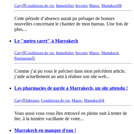
|
|
|
Caryl
Conditions de vie
,
Immobilier
,
Investir
,
Maroc
,
Marrakech
8
Cette période d’absence aurait pu présager de bonnes
nouvelles concernant le chantier de mon bureau. Une fois de
plus,...
Le "metro carré" à Marrakech
|
|
Caryl
Conditions de vie
,
Immobilier
,
Investir
,
Maroc
,
Marrakech
,
|
Patrimoine
5
Comme j’ai pu vous le préciser dans mon précédent article,
j’aide actuellement un ami à réaliser son site web...
Les pharmacies de garde à Marrakech, un site attendu !
|
|
|
Caryl
Adresses
,
Conditions de vie
,
Maroc
,
Marrakech
4
Vous aussi vous vous êtes retrouvé en pleine nuit à tenter de
lire, à la lumière vacillante de votre...
Marrakech en manque d'eau !