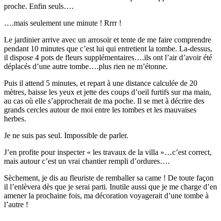
proche. Enfin seuls….
….mais seulement une minute ! Rrrr !
Le jardinier arrive avec un arrosoir et tente de me faire comprendre
pendant 10 minutes que c’est lui qui entretient la tombe. La-dessus,
il dispose 4 pots de fleurs supplémentaires….ils ont l’air d’avoir été
déplacés d’une autre tombe….plus rien ne m’étonne.
Puis il attend 5 minutes, et repart à une distance calculée de 20
mètres, baisse les yeux et jette des coups d’oeil furtifs sur ma main,
au cas où elle s’approcherait de ma poche. Il se met à décrire des
grands cercles autour de moi entre les tombes et les mauvaises
herbes.
Je ne suis pas seul. Impossible de parler.
J’en profite pour inspecter « les travaux de la villa »…c’est correct,
mais autour c’est un vrai chantier rempli d’ordures….
Sèchement, je dis au fleuriste de remballer sa came ! De toute façon
il l’enlèvera dès que je serai parti. Inutile aussi que je me charge d’en
amener la prochaine fois, ma décoration voyagerait d’une tombe à
l’autre !