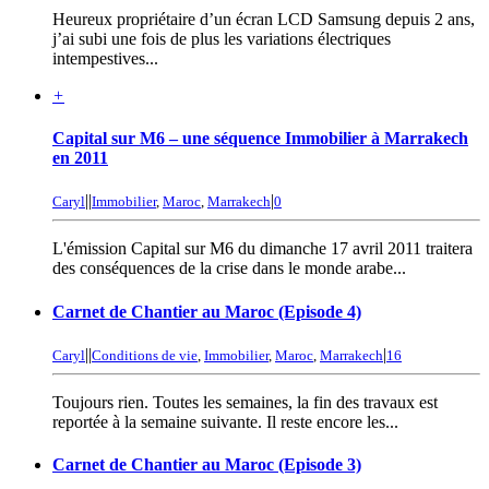
Heureux propriétaire d’un écran LCD Samsung depuis 2 ans,
j’ai subi une fois de plus les variations électriques
intempestives...
+
Capital sur M6 – une séquence Immobilier à Marrakech
en 2011
|
|
|
Caryl
Immobilier
,
Maroc
,
Marrakech
0
L'émission Capital sur M6 du dimanche 17 avril 2011 traitera
des conséquences de la crise dans le monde arabe...
Carnet de Chantier au Maroc (Episode 4)
|
|
|
Caryl
Conditions de vie
,
Immobilier
,
Maroc
,
Marrakech
16
Toujours rien. Toutes les semaines, la fin des travaux est
reportée à la semaine suivante. Il reste encore les...
Carnet de Chantier au Maroc (Episode 3)