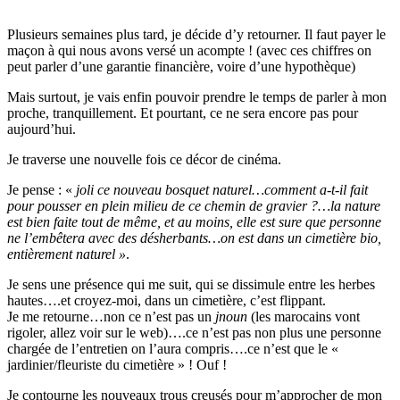
Plusieurs semaines plus tard, je décide d’y retourner. Il faut payer le
maçon à qui nous avons versé un acompte ! (avec ces chiffres on
peut parler d’une garantie financière, voire d’une hypothèque)
Mais surtout, je vais enfin pouvoir prendre le temps de parler à mon
proche, tranquillement. Et pourtant, ce ne sera encore pas pour
aujourd’hui.
Je traverse une nouvelle fois ce décor de cinéma.
Je pense : «
joli ce nouveau bosquet naturel…comment a-t-il fait
pour pousser en plein milieu de ce chemin de gravier ?…la nature
est bien faite tout de même, et au moins, elle est sure que personne
ne l’embêtera avec des désherbants…on est dans un cimetière bio,
entièrement naturel »
.
Je sens une présence qui me suit, qui se dissimule entre les herbes
hautes….et croyez-moi, dans un cimetière, c’est flippant.
Je me retourne…non ce n’est pas un
jnoun
(les marocains vont
rigoler, allez voir sur le web)….ce n’est pas non plus une personne
chargée de l’entretien on l’aura compris….ce n’est que le «
jardinier/fleuriste du cimetière » ! Ouf !
Je contourne les nouveaux trous creusés pour m’approcher de mon