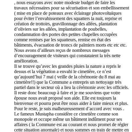
, nous essayons avec notre modeste budget de faire les
travaux nécessaires pour sa sécurisation et son embellissement
( mise en place de poteaux avec éclairage photovoltaïques
pour éviter l’envahissement des squatters la nuit, reprise et
création de trottoirs, gravillonnage des allées, plantation
d’oliviers sur les allées, implantation de poubelles,
condamnation des portes des petites chapelles occupées
comme remises par les squatteurs, remise en état des
bâtiments, évacuation de troncs de palmiers morts etc etc etc.
Nous avons d’ailleurs reçus de nombreux messages
d’encouragement de visiteurs qui constataient la très nette
amélioration.
Il se trouve qu’avec les grandes pluies la nature a repris le
dessus et la végétation a envahi le cimetière, ce n’est
qu’aujourd’hui 7 mai ( veille de la cérémonie du 8 mai au
cimetière!!) que la Commune a entrepris un nettoyage très
partiel dans le secteur où a lieu la cérémonie avec les officiels.
Il reste donc beaucoup à faire et je me souviens que votre
épouse nous avait proposé son aide. Elle est toujours la
bienvenue et pourra peut être nous aider à faire mieux et plus.
Pour le reste, je suis malheureusement d’accord avec vous .
Le fameux Mustapha considère ce cimetière comme son
monopole et occupe même un bâtiment indûment pour ses
affaires ( la Commune est au courant et nous promet de régler
cette situation anormale) et nous sommes en train de mettre en