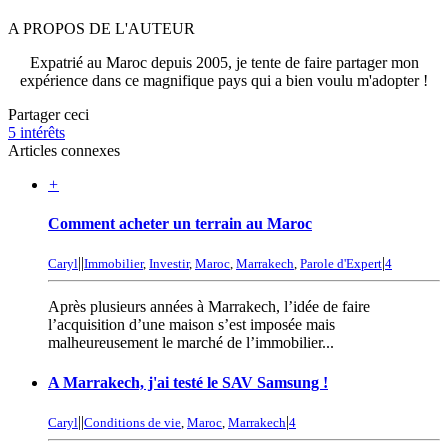
A PROPOS DE L'AUTEUR
Expatrié au Maroc depuis 2005, je tente de faire partager mon
expérience dans ce magnifique pays qui a bien voulu m'adopter !
Partager ceci
5
intérêts
Articles connexes
+
Comment acheter un terrain au Maroc
|
|
|
Caryl
Immobilier
,
Investir
,
Maroc
,
Marrakech
,
Parole d'Expert
4
Après plusieurs années à Marrakech, l’idée de faire
l’acquisition d’une maison s’est imposée mais
malheureusement le marché de l’immobilier...
A Marrakech, j'ai testé le SAV Samsung !
|
|
|
Caryl
Conditions de vie
,
Maroc
,
Marrakech
4