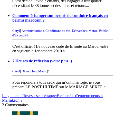
C’est décidé ! avec 2 enfants, des bagages à transporter
nécessitant le 38 tonnes et des allers et retours...
Comment échanger son permis de conduire français en
permis marocain ?
|
|
Caryl
Administrations
,
Conditions de vie
,
Démarches
,
Maroc
,
Parole
|
d'Expert
78
C'est officiel ! Le nouveau code de la route au Maroc, entré
en vigueur le 1er octobre 2010 a...
7 Heures de réflexion (voire plus !)
|
|
|
Caryl
Démarches
,
Maroc
1
Pour répondre à tous ceux qui m’ont interrogé, je vous
prépare LE POST ULTIME sur le MARIAGE MIXTE au...
Le guide de l'investisseur étranger
Recherche d'entrepreneurs à
Marrakech ?
2 Commentaires