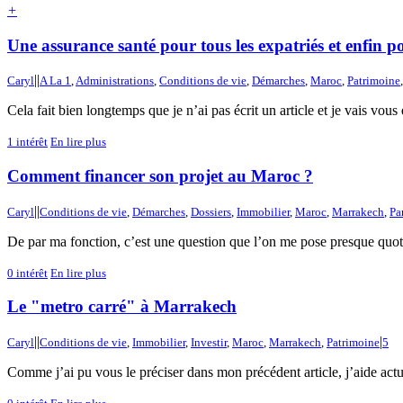
+
Une assurance santé pour tous les expatriés et enfin po
|
|
Caryl
A La 1
,
Administrations
,
Conditions de vie
,
Démarches
,
Maroc
,
Patrimoine
Cela fait bien longtemps que je n’ai pas écrit un article et je vais vou
1
intérêt
En lire plus
Comment financer son projet au Maroc ?
|
|
Caryl
Conditions de vie
,
Démarches
,
Dossiers
,
Immobilier
,
Maroc
,
Marrakech
,
Pa
De par ma fonction, c’est une question que l’on me pose presque quoti
0
intérêt
En lire plus
Le "metro carré" à Marrakech
|
|
|
Caryl
Conditions de vie
,
Immobilier
,
Investir
,
Maroc
,
Marrakech
,
Patrimoine
5
Comme j’ai pu vous le préciser dans mon précédent article, j’aide actu