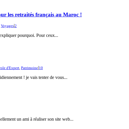
ur les retraités français au Maroc !
|
,
Voyages
2
s expliquer pourquoi. Pour ceux...
|
role d'Expert
,
Patrimoine
10
diennement ! je vais tenter de vous...
ellement un ami à réaliser son site web...