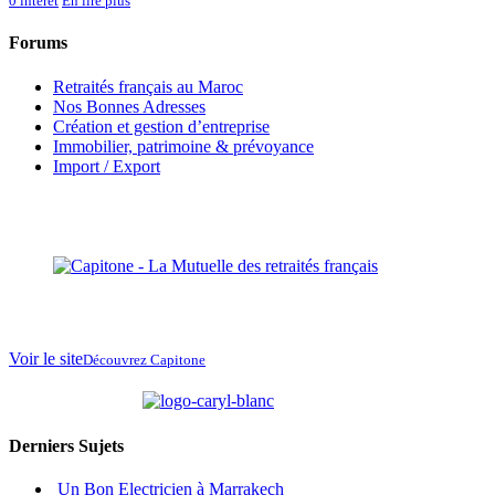
0
intérêt
En lire plus
Forums
Retraités français au Maroc
Nos Bonnes Adresses
Création et gestion d’entreprise
Immobilier, patrimoine & prévoyance
Import / Export
Voir le site
Découvrez Capitone
partenaire de
Derniers Sujets
Un Bon Electricien à Marrakech