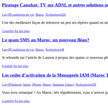
Piratage Canalsat, TV sur ADSL et autres solutions 
|
|
|
Caryl
Conditions de vie
,
Maroc
,
Technologie
26
Une des meilleures façon de retrouver un peu ses répères quand on arr
3
intérêts
En lire plus
Le spam SMS au Maroc, un nouveau fléau?
|
|
|
Caryl
Conditions de vie
,
Maroc
,
Technologie
8
Je rebondis sur l’article de Laurent à propos des spams ce nouveau p
0
intérêt
En lire plus
Les codes d’activation de la Messagerie IAM (Maroc 
|
|
|
Caryl
Android
,
Apple
,
iPhone
,
Maroc
,
Samsung Galaxy
,
Technologie
29
Vous avez remarqué ? Au Maroc, très régulièrement, vous n’arrivez pas
2
intérêts
En lire plus