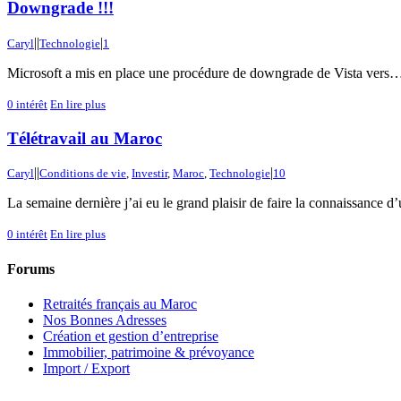
Downgrade !!!
|
|
|
Caryl
Technologie
1
Microsoft a mis en place une procédure de downgrade de Vista vers…XP
0
intérêt
En lire plus
Télétravail au Maroc
|
|
|
Caryl
Conditions de vie
,
Investir
,
Maroc
,
Technologie
10
La semaine dernière j’ai eu le grand plaisir de faire la connaissance d’u
0
intérêt
En lire plus
Forums
Retraités français au Maroc
Nos Bonnes Adresses
Création et gestion d’entreprise
Immobilier, patrimoine & prévoyance
Import / Export