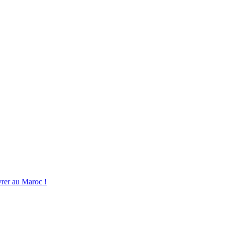
La Mutuelle des
retraités français
au Maro
vrer au Maroc !