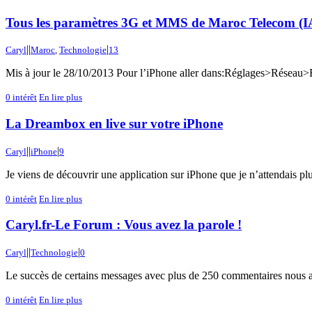
Tous les paramètres 3G et MMS de Maroc Telecom (I
|
|
|
Caryl
Maroc
,
Technologie
13
Mis à jour le 28/10/2013 Pour l’iPhone aller dans:Réglages>Réseau>Ré
0
intérêt
En lire plus
La Dreambox en live sur votre iPhone
|
|
|
Caryl
iPhone
9
Je viens de découvrir une application sur iPhone que je n’attendais plu
0
intérêt
En lire plus
Caryl.fr-Le Forum : Vous avez la parole !
|
|
|
Caryl
Technologie
0
Le succès de certains messages avec plus de 250 commentaires nous a c
0
intérêt
En lire plus