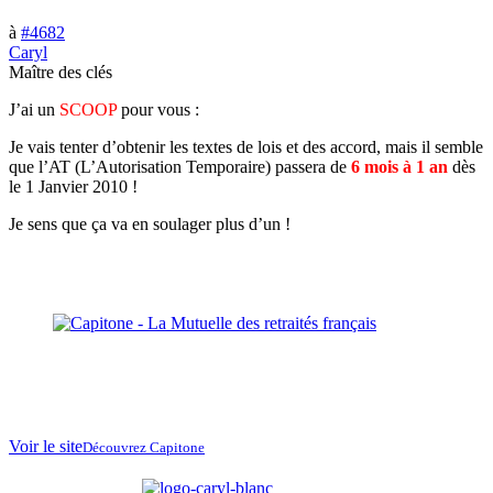
à
#4682
Caryl
Maître des clés
J’ai un
SCOOP
pour vous :
Je vais tenter d’obtenir les textes de lois et des accord, mais il semble
que l’AT (L’Autorisation Temporaire) passera de
6 mois à 1 an
dès
le 1 Janvier 2010 !
Je sens que ça va en soulager plus d’un !
La Mutuelle des
retraités français
au
Maroc
Voir le site
Découvrez Capitone
partenaire de