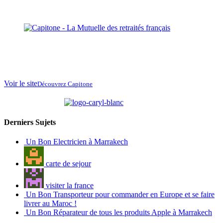
La Mutuelle des
retraités français
au
Maroc
Voir le site
Découvrez Capitone
partenaire de
Derniers Sujets
Un Bon Electricien à Marrakech
carte de sejour
visiter la france
Un Bon Transporteur pour commander en Europe et se faire
livrer au Maroc !
Un Bon Réparateur de tous les produits Apple à Marrakech