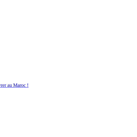
La Mutuelle des
retraités français
au Maro
vrer au Maroc !