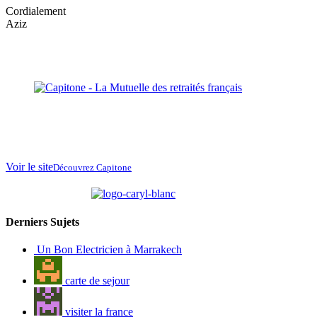
Cordialement
Aziz
La Mutuelle des
retraités français
au
Maroc
Voir le site
Découvrez Capitone
partenaire de
Derniers Sujets
Un Bon Electricien à Marrakech
carte de sejour
visiter la france