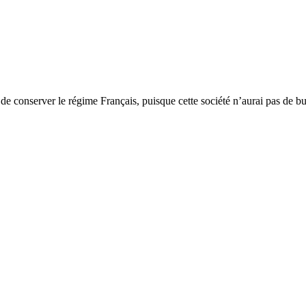
 de conserver le régime Français, puisque cette société n’aurai pas de b
La Mutuelle des
retraités français
au Maro