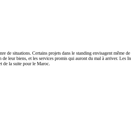
nre de situations. Certains projets dans le standing envisagent même 
 de leur biens, et les services promis qui auront du mal à arriver. Les In
 de la suite pour le Maroc.
La Mutuelle des
retraités français
au Maro